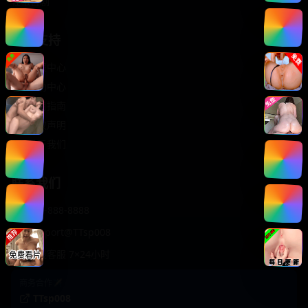
轻松喜剧
服务支持
客服中心
帮助中心
使用指南
版权声明
关于我们
联系我们
400-888-8888
support@TTsp008
在线客服 7×24小时
商务合作✈️
TTsp008