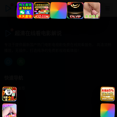
超清在线看电影解说
超清在线看电影解说
专注于提供最新国产热门电影电视剧免费在线观看服务， 高清流畅
播放，无插件，打造纯净的免费影视观看体验！
快速导航
首页推荐
精选剧情
热门动作
浪漫爱情