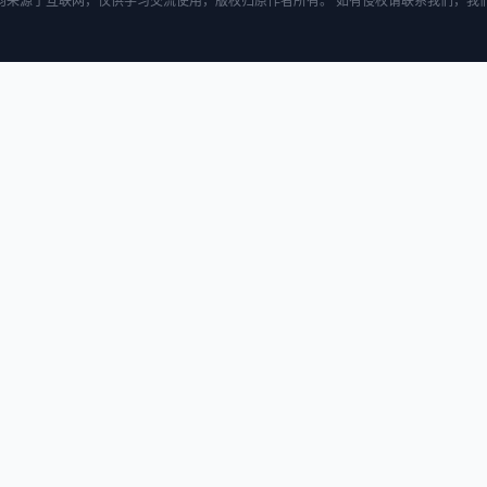
均来源于互联网，仅供学习交流使用，版权归原作者所有。 如有侵权请联系我们，我们